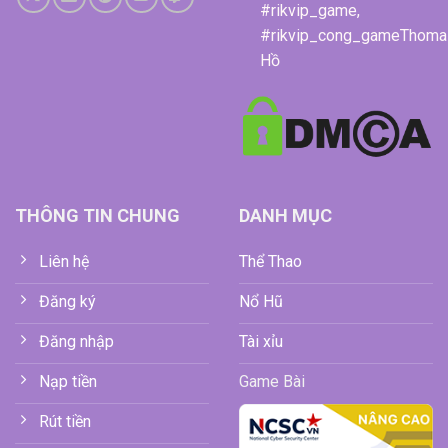
#rikvip_game,
#rikvip_cong_gameThoma
Hồ
THÔNG TIN CHUNG
DANH MỤC
Liên hệ
Thể Thao
Đăng ký
Nổ Hũ
Đăng nhập
Tài xỉu
Nạp tiền
Game Bài
Rút tiền