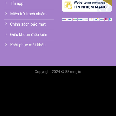
Tải app
Miễn trừ trách nhiệm
Chính sách bảo mật
Điều khoản điều kiện
Khôi phục mật khẩu
Copyright 2024 © 88xeng.io