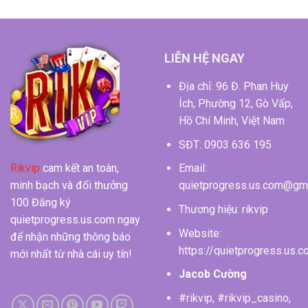
LIÊN HỆ NGAY
Địa chỉ: 96 Đ. Phan Huy
Ích, Phường 12, Gò Vấp,
Hồ Chí Minh, Việt Nam
SĐT:
0903 636 195
Rikvip
cam kết an toàn,
Email:
minh bạch và đổi thưởng
quietprogress.us.com@gm
100 Đăng ký
Thương hiệu: rikvip
quietprogress.us.com ngay
Website:
để nhận những thông báo
https://quietprogress.us.
mới nhất từ nhà cái uy tín!
Jacob Cường
#rikvip, #rikvip_casino,