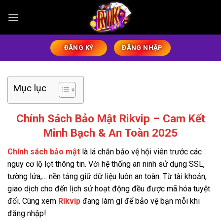
Bỏ
qua
nội
dung
ĐĂNG KÝ
ĐĂNG NHẬP
Mục lục
Chính Sách Bảo Mật Rikvip – Cam Kết
Minh Bạch & An Toàn 2025
Chính sách bảo mật
là lá chắn bảo vệ hội viên trước các
nguy cơ lộ lọt thông tin. Với hệ thống an ninh sử dụng SSL,
tường lửa,… nền tảng giữ dữ liệu luôn an toàn. Từ tài khoản,
giao dịch cho đến lịch sử hoạt động đều được mã hóa tuyệt
đối. Cùng xem
Rikvip
đang làm gì để bảo vệ bạn mỗi khi
đăng nhập!