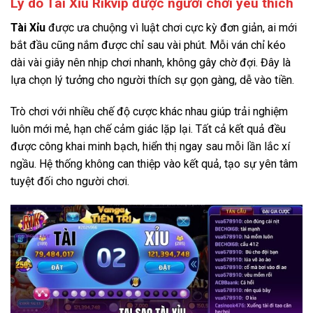
Lý do Tài Xỉu Rikvip được người chơi yêu thích
Tài Xỉu
được ưa chuộng vì luật chơi cực kỳ đơn giản, ai mới
bắt đầu cũng nắm được chỉ sau vài phút. Mỗi ván chỉ kéo
dài vài giây nên nhịp chơi nhanh, không gây chờ đợi. Đây là
lựa chọn lý tưởng cho người thích sự gọn gàng, dễ vào tiền.
Trò chơi với nhiều chế độ cược khác nhau giúp trải nghiệm
luôn mới mẻ, hạn chế cảm giác lặp lại. Tất cả kết quả đều
được công khai minh bạch, hiển thị ngay sau mỗi lần lắc xí
ngầu. Hệ thống không can thiệp vào kết quả, tạo sự yên tâm
tuyệt đối cho người chơi.