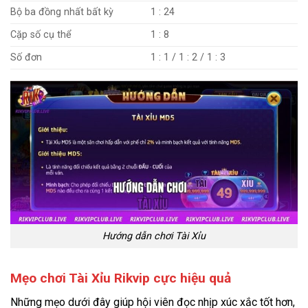
Bộ ba đồng nhất bất kỳ
1 : 24
Cặp số cụ thể
1 : 8
Số đơn
1 : 1 / 1 : 2 / 1 : 3
Hướng dẫn chơi Tài Xỉu
Mẹo chơi Tài Xỉu Rikvip cực hiệu quả
Những mẹo dưới đây giúp hội viên đọc nhịp xúc xắc tốt hơn,