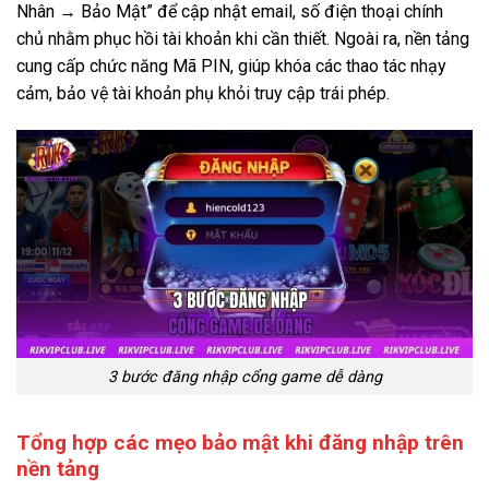
Nhân → Bảo Mật” để cập nhật email, số điện thoại chính
chủ nhằm phục hồi tài khoản khi cần thiết. Ngoài ra, nền tảng
cung cấp chức năng Mã PIN, giúp khóa các thao tác nhạy
cảm, bảo vệ tài khoản phụ khỏi truy cập trái phép.
3 bước đăng nhập cổng game dễ dàng
Tổng hợp các mẹo bảo mật khi đăng nhập trên
nền tảng