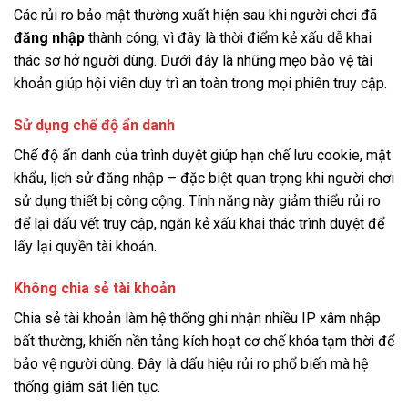
Các rủi ro bảo mật thường xuất hiện sau khi người chơi đã
đăng nhập
thành công, vì đây là thời điểm kẻ xấu dễ khai
thác sơ hở người dùng. Dưới đây là những mẹo bảo vệ tài
khoản giúp hội viên duy trì an toàn trong mọi phiên truy cập.
Sử dụng chế độ ẩn danh
Chế độ ẩn danh của trình duyệt giúp hạn chế lưu cookie, mật
khẩu, lịch sử đăng nhập – đặc biệt quan trọng khi người chơi
sử dụng thiết bị công cộng. Tính năng này giảm thiểu rủi ro
để lại dấu vết truy cập, ngăn kẻ xấu khai thác trình duyệt để
lấy lại quyền tài khoản.
Không chia sẻ tài khoản
Chia sẻ tài khoản làm hệ thống ghi nhận nhiều IP xâm nhập
bất thường, khiến nền tảng kích hoạt cơ chế khóa tạm thời để
bảo vệ người dùng. Đây là dấu hiệu rủi ro phổ biến mà hệ
thống giám sát liên tục.