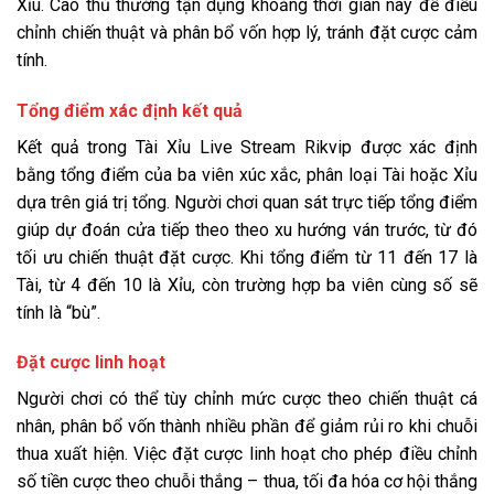
Xỉu. Cao thủ thường tận dụng khoảng thời gian này để điều
chỉnh chiến thuật và phân bổ vốn hợp lý, tránh đặt cược cảm
tính.
Tổng điểm xác định kết quả
Kết quả trong Tài Xỉu Live Stream Rikvip được xác định
bằng tổng điểm của ba viên xúc xắc, phân loại Tài hoặc Xỉu
dựa trên giá trị tổng. Người chơi quan sát trực tiếp tổng điểm
giúp dự đoán cửa tiếp theo theo xu hướng ván trước, từ đó
tối ưu chiến thuật đặt cược. Khi tổng điểm từ 11 đến 17 là
Tài, từ 4 đến 10 là Xỉu, còn trường hợp ba viên cùng số sẽ
tính là “bù”.
Đặt cược linh hoạt
Người chơi có thể tùy chỉnh mức cược theo chiến thuật cá
nhân, phân bổ vốn thành nhiều phần để giảm rủi ro khi chuỗi
thua xuất hiện. Việc đặt cược linh hoạt cho phép điều chỉnh
số tiền cược theo chuỗi thắng – thua, tối đa hóa cơ hội thắng