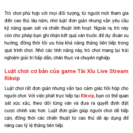
Trò chơi phù hợp với mọi đối tượng, từ người mới tham gia
đến cao thủ lâu năm, nhờ luật đơn giản nhưng vẫn yêu cầu
kỹ năng quan sát và chiến thuật linh hoạt. Ngoài ra, trò này
còn cho phép bạn ghi nhận kết quả ván trước để dự đoán xu
hướng, đồng thời tối ưu hóa khả năng thắng liên tiếp trong
quá trình chơi. Nhờ các tính năng này, trò chơi mang lại trải
nghiệm giải trí hấp dẫn, chân thực và chuyên nghiệp.
Luật chơi cơ bản của game Tài Xỉu Live Stream
Rikvip
Luật chơi rất đơn giản nhưng vẫn tạo cảm giác hồi hộp cho
người chơi. Với việc phát trực tiếp tại
Rikvip
, bạn có thể quan
sát xúc xắc, theo dõi từng ván và đưa ra quyết định đặt
cược chính xác hơn. Luật đơn giản giúp người chơi dễ tiếp
cận, đồng thời các chiến thuật từ cao thủ dễ áp dụng để
nâng cao tỷ lệ thắng liên tiếp.