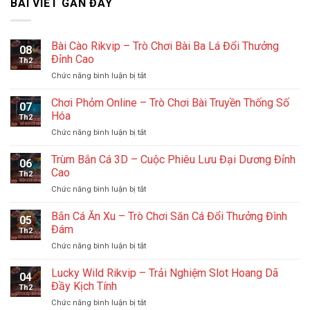
BÀI VIẾT GẦN ĐÂY
Bài Cào Rikvip – Trò Chơi Bài Ba Lá Đổi Thưởng
08
Đỉnh Cao
Th2
ở
Chức năng bình luận bị tắt
Bài
Cào
Chơi Phỏm Online – Trò Chơi Bài Truyền Thống Số
07
Rikvip
Hóa
Th2
–
ở
Chức năng bình luận bị tắt
Trò
Chơi
Chơi
Phỏm
Trùm Bắn Cá 3D – Cuộc Phiêu Lưu Đại Dương Đỉnh
Bài
06
Online
Ba
Cao
Th2
–
Lá
ở
Chức năng bình luận bị tắt
Trò
Đổi
Trùm
Chơi
Thưởng
Bắn
Bắn Cá Ăn Xu – Trò Chơi Săn Cá Đổi Thưởng Đình
Bài
Đỉnh
05
Cá
Truyền
Đám
Cao
Th2
3D
Thống
ở
Chức năng bình luận bị tắt
–
Số
Bắn
Cuộc
Hóa
Cá
Lucky Wild Rikvip – Trải Nghiệm Slot Hoang Dã
Phiêu
04
Ăn
Lưu
Đầy Kịch Tính
Th2
Xu
Đại
ở
Chức năng bình luận bị tắt
–
Dương