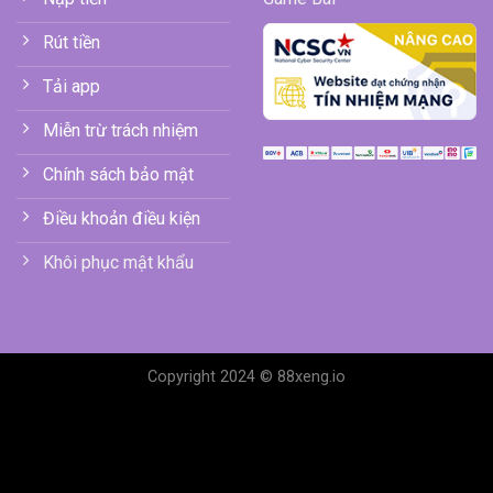
Rút tiền
Tải app
Miễn trừ trách nhiệm
Chính sách bảo mật
Điều khoản điều kiện
Khôi phục mật khẩu
Copyright 2024 © 88xeng.io