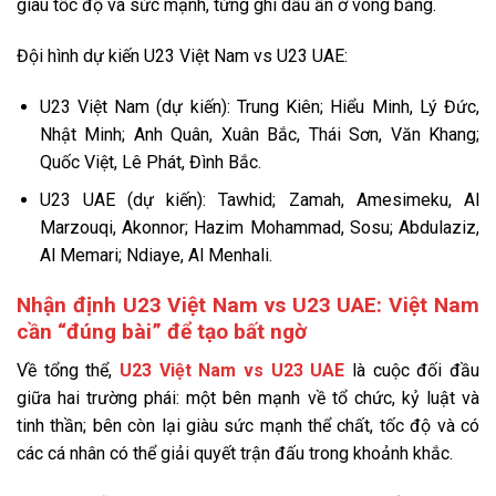
giàu tốc độ và sức mạnh, từng ghi dấu ấn ở vòng bảng.
Đội hình dự kiến U23 Việt Nam vs U23 UAE:
U23 Việt Nam (dự kiến): Trung Kiên; Hiểu Minh, Lý Đức,
Nhật Minh; Anh Quân, Xuân Bắc, Thái Sơn, Văn Khang;
Quốc Việt, Lê Phát, Đình Bắc.
U23 UAE (dự kiến): Tawhid; Zamah, Amesimeku, Al
Marzouqi, Akonnor; Hazim Mohammad, Sosu; Abdulaziz,
Al Memari; Ndiaye, Al Menhali.
Nhận định U23 Việt Nam vs U23 UAE: Việt Nam
cần “đúng bài” để tạo bất ngờ
Về tổng thể,
U23 Việt Nam vs U23 UAE
là cuộc đối đầu
giữa hai trường phái: một bên mạnh về tổ chức, kỷ luật và
tinh thần; bên còn lại giàu sức mạnh thể chất, tốc độ và có
các cá nhân có thể giải quyết trận đấu trong khoảnh khắc.