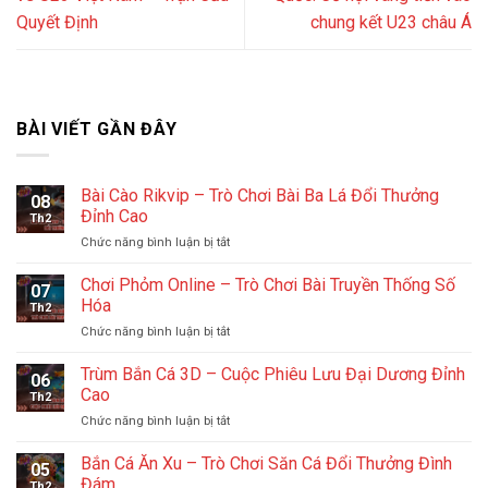
Quyết Định
chung kết U23 châu Á
BÀI VIẾT GẦN ĐÂY
Bài Cào Rikvip – Trò Chơi Bài Ba Lá Đổi Thưởng
08
Đỉnh Cao
Th2
ở
Chức năng bình luận bị tắt
Bài
Cào
Chơi Phỏm Online – Trò Chơi Bài Truyền Thống Số
07
Rikvip
Hóa
Th2
–
ở
Chức năng bình luận bị tắt
Trò
Chơi
Chơi
Phỏm
Trùm Bắn Cá 3D – Cuộc Phiêu Lưu Đại Dương Đỉnh
Bài
06
Online
Ba
Cao
Th2
–
Lá
ở
Chức năng bình luận bị tắt
Trò
Đổi
Trùm
Chơi
Thưởng
Bắn
Bắn Cá Ăn Xu – Trò Chơi Săn Cá Đổi Thưởng Đình
Bài
Đỉnh
05
Cá
Truyền
Đám
Cao
Th2