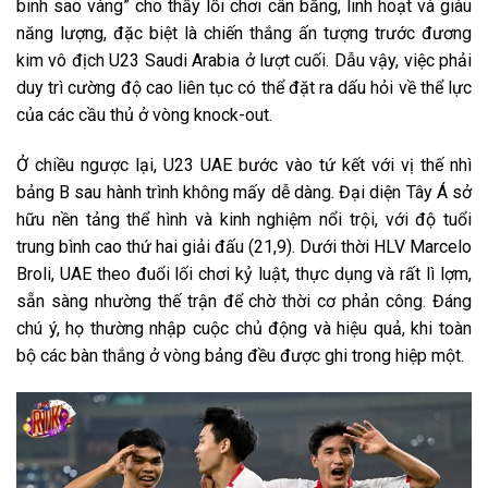
binh sao vàng” cho thấy lối chơi cân bằng, linh hoạt và giàu
năng lượng, đặc biệt là chiến thắng ấn tượng trước đương
kim vô địch U23 Saudi Arabia ở lượt cuối. Dẫu vậy, việc phải
duy trì cường độ cao liên tục có thể đặt ra dấu hỏi về thể lực
của các cầu thủ ở vòng knock-out.
Ở chiều ngược lại, U23 UAE bước vào tứ kết với vị thế nhì
bảng B sau hành trình không mấy dễ dàng. Đại diện Tây Á sở
hữu nền tảng thể hình và kinh nghiệm nổi trội, với độ tuổi
trung bình cao thứ hai giải đấu (21,9). Dưới thời HLV Marcelo
Broli, UAE theo đuổi lối chơi kỷ luật, thực dụng và rất lì lợm,
sẵn sàng nhường thế trận để chờ thời cơ phản công. Đáng
chú ý, họ thường nhập cuộc chủ động và hiệu quả, khi toàn
bộ các bàn thắng ở vòng bảng đều được ghi trong hiệp một.