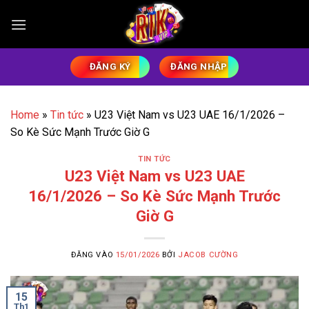
Bỏ
qua
nội
dung
ĐĂNG KÝ
ĐĂNG NHẬP
Home
»
Tin tức
»
U23 Việt Nam vs U23 UAE 16/1/2026 –
So Kè Sức Mạnh Trước Giờ G
TIN TỨC
U23 Việt Nam vs U23 UAE
16/1/2026 – So Kè Sức Mạnh Trước
Giờ G
ĐĂNG VÀO
15/01/2026
BỞI
JACOB CƯỜNG
15
Th1