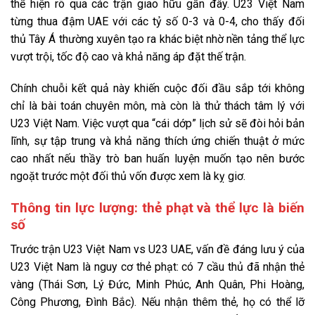
thể hiện rõ qua các trận giao hữu gần đây. U23 Việt Nam
từng thua đậm UAE với các tỷ số 0-3 và 0-4, cho thấy đối
thủ Tây Á thường xuyên tạo ra khác biệt nhờ nền tảng thể lực
vượt trội, tốc độ cao và khả năng áp đặt thế trận.
Chính chuỗi kết quả này khiến cuộc đối đầu sắp tới không
chỉ là bài toán chuyên môn, mà còn là thử thách tâm lý với
U23 Việt Nam. Việc vượt qua “cái dớp” lịch sử sẽ đòi hỏi bản
lĩnh, sự tập trung và khả năng thích ứng chiến thuật ở mức
cao nhất nếu thầy trò ban huấn luyện muốn tạo nên bước
ngoặt trước một đối thủ vốn được xem là kỵ giơ.
Thông tin lực lượng: thẻ phạt và thể lực là biến
số
Trước trận U23 Việt Nam vs U23 UAE, vấn đề đáng lưu ý của
U23 Việt Nam là nguy cơ thẻ phạt: có 7 cầu thủ đã nhận thẻ
vàng (Thái Sơn, Lý Đức, Minh Phúc, Anh Quân, Phi Hoàng,
Công Phương, Đình Bắc). Nếu nhận thêm thẻ, họ có thể lỡ